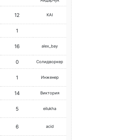
Айдарчук
12
KAI
1
16
alex_bay
0
Солидворкер
1
Инженер
14
Виктория
5
eilukha
6
acid