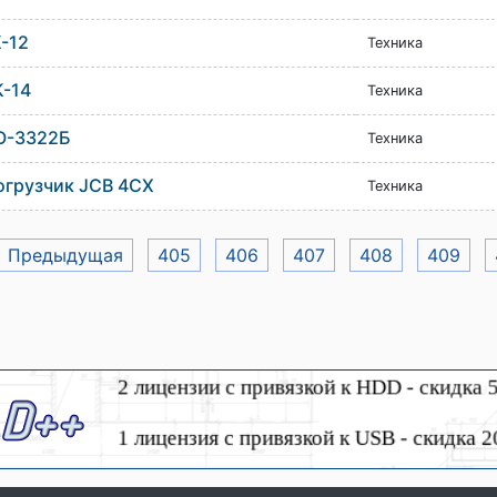
-12
Техника
К-14
Техника
О-3322Б
Техника
огрузчик JCB 4CX
Техника
< Предыдущая
405
406
407
408
409