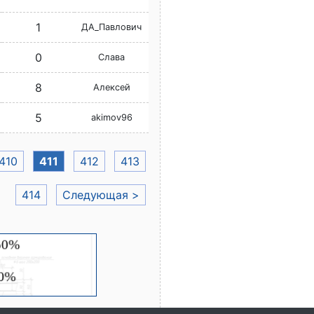
1
ДА_Павлович
0
Слава
8
Алексей
5
akimov96
410
411
412
413
414
Следующая >