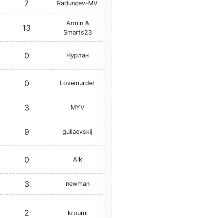
7
Raduncev-MV
Armin &
13
Smarts23
0
Нурлан
0
Lovemurder
3
MYV
9
guliaevskij
0
Aik
3
newman
2
kroumi