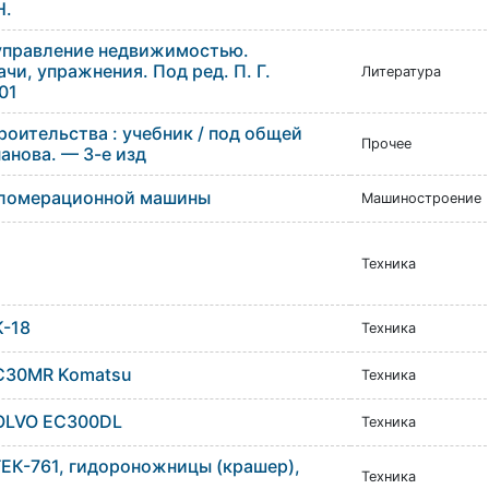
Н.
управление недвижимостью.
чи, упражнения. Под ред. П. Г.
Литература
01
оительства : учебник / под общей
Прочее
панова. — 3-е изд
гломерационной машины
Машиностроение
Техника
K-18
Техника
C30MR Komatsu
Техника
OLVO EC300DL
Техника
ТЕК-761, гидороножницы (крашер),
Техника