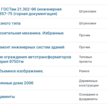
 ГОСТам 21.302-96 (инженерная
Штриховки
.857-75 (горная документация)
зного типа
Штриховки
троительная механика. Избранные
Прочее
Ремонт инженерных систем зданий
Прочее
е ограждения автотрансформаторов
Типовые
Серия 9750тм
проекты
Объемное изображение.
Разное
Деревянные
янные дома 2006
конструкции
Основания и
даменты
фундаменты