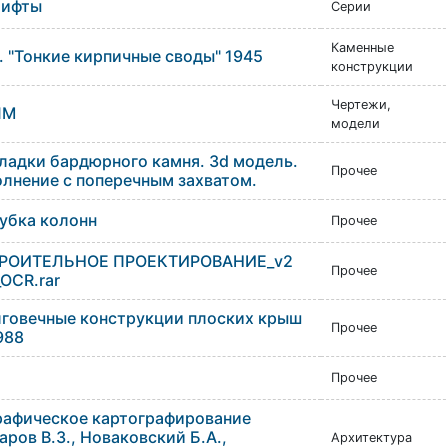
лифты
Серии
Каменные
 "Тонкие кирпичные своды" 1945
конструкции
Чертежи,
ШМ
модели
ладки бардюрного камня. 3d модель.
Прочее
олнение с поперечным захватом.
убка колонн
Прочее
ТРОИТЕЛЬНОЕ ПРОЕКТИРОВАНИЕ_v2
Прочее
_OCR.rar
лговечные конструкции плоских крыш
Прочее
988
Прочее
рафическое картографирование
аров В.З., Новаковский Б.А.,
Архитектура