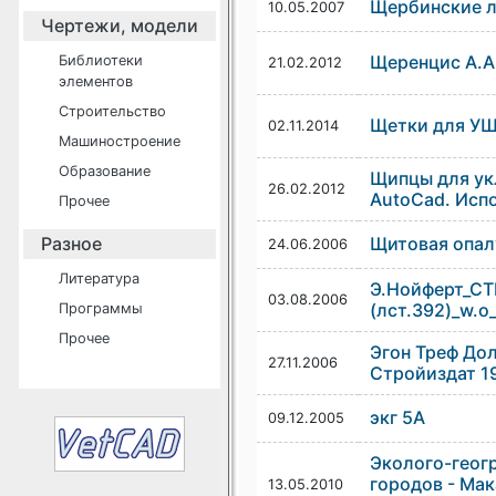
Щербинские 
10.05.2007
Чертежи, модели
Щеренцис А.А.
Библиотеки
21.02.2012
элементов
Строительство
Щетки для У
02.11.2014
Машиностроение
Образование
Щипцы для ук
26.02.2012
AutoCad. Исп
Прочее
Разное
Щитовая опал
24.06.2006
Литература
Э.Нойферт_С
03.08.2006
(лст.392)_w.o
Программы
Прочее
Эгон Треф До
27.11.2006
Стройиздат 1
экг 5А
09.12.2005
Эколого-геог
городов - Мак
13.05.2010