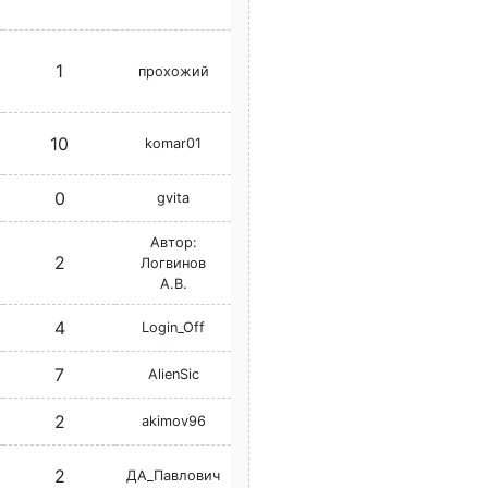
1
прохожий
10
komar01
0
gvita
Автор:
2
Логвинов
А.В.
4
Login_Off
7
AlienSic
2
akimov96
2
ДА_Павлович