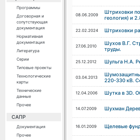
Программы
Штриховки по
08.06.2009
Договорная и
геология) и 2
сопутствующая
документация
Штриховки ра
22.02.2024
Нормативная
документация
Шуxов В.Г. С
27.06.2010
труды.
Литература
Серии
Шульга Н.А. 
25.12.2012
Типовые проекты
Шумозащитны
Технологические
03.04.2013
220-330 кВ. 
карты
Технические
Шутка в 3D. 
12.04.2006
данные
Прочее
Шухман Дерев
14.07.2009
САПР
Щелевые фун
16.01.2009
Документация
Прочее