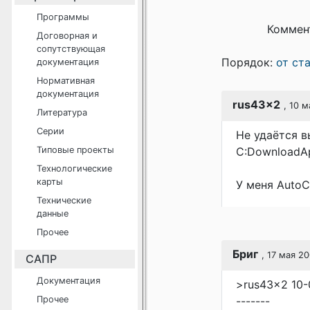
Программы
Коммен
Договорная и
сопутствующая
Порядок:
от ст
документация
Нормативная
документация
rus43x2
, 10 м
Литература
Серии
Не удаётся в
Типовые проекты
С:DownloadА
Технологические
карты
У меня AutoC
Технические
данные
Прочее
Бриг
, 17 мая 2
САПР
Документация
>rus43x2 10-
Прочее
-------