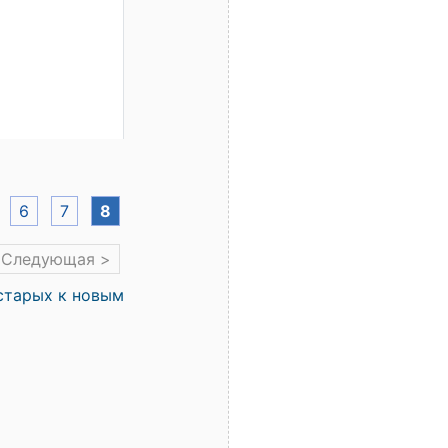
6
7
8
Следующая >
старых к новым