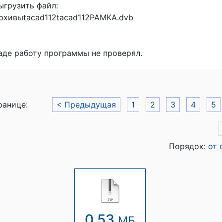
ыгрузить файл:
рхивыtacad112tacad112РАМКА.dvb
аде работу программы не проверял.
ранице:
< Предыдущая
1
2
3
4
5
Порядок:
от 
0.53
МБ