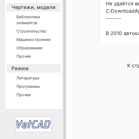
Не удаётся в
Чертежи, модели
С:DownloadА
Библиотеки
-------
элементов
Строительство
В 2010 авток
Машиностроение
Образование
Прочее
К ст
Разное
Литература
Программы
Прочее