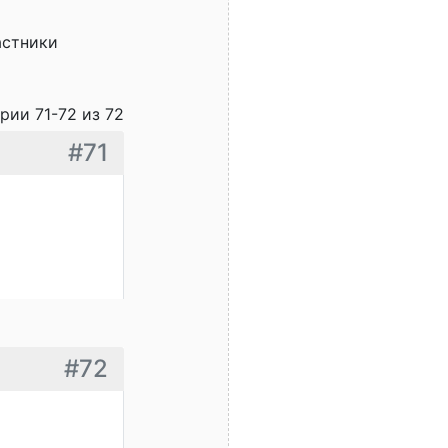
астники
рии 71-72 из 72
#71
#72