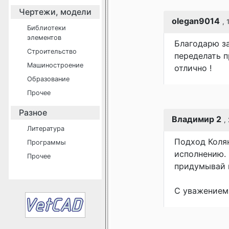
Чертежи, модели
olegan9014
, 
Библиотеки
элементов
Благодарю за
Строительство
переделать п
Машиностроение
отлично !
Образование
Прочее
Разное
Владимир 2
,
Литература
Подход Колян
Программы
исполнению. 
Прочее
придумывай к
С уважением