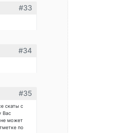
#33
#34
#35
е скаты с
у Вас
 не может
отметке по