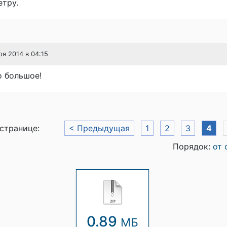
етру.
ря 2014 в 04:15
о большое!
 странице:
< Предыдущая
1
2
3
4
Порядок:
от 
0.89
МБ