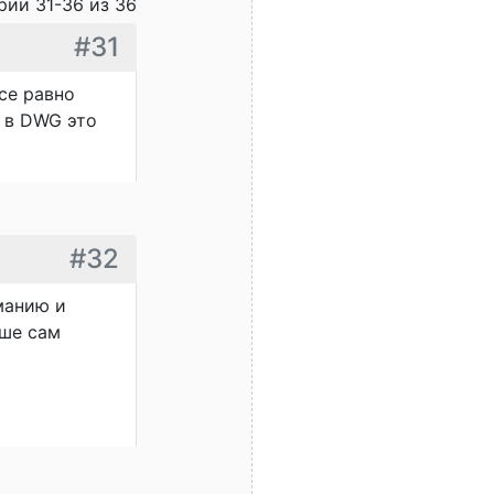
ии 31-36 из 36
#31
се равно
, в DWG это
#32
манию и
ьше сам