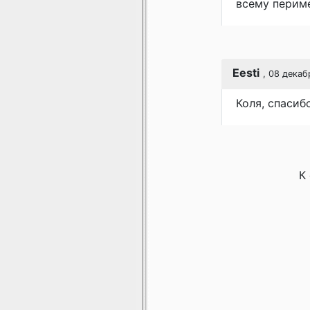
всему перим
Eesti
, 08 декаб
Коля, спасиб
К