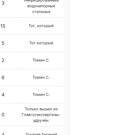
Унифицированные
3
водонапорные
стальные
15
Тот, который
5
Тот который
2
Томин С.
6
Томин С.
4
Томин С.
Только вышел из
0
Главгосэкспертизы-
удручён.
4
Токарев Евгений