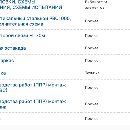
ПОВКИ, СХЕМЫ
Библиотеки
НИЯ, СХЕМЫ ИСПЫТАНИЙ
элементов
ртикальный стальной РВС1000,
Прочее
олнительная схема
товой связи Н=70м
Прочее
я эстакада
Прочее
аркас
Прочее
лка
Техника
водства работ (ППР) монтаж
Прочее
ВС)
водства работ (ППР) монтаж
Прочее
ана
ы
Прочее