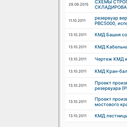
СХЕМЫ СТРО
29.09.2015
СКЛАДИРОВА
резервуар ве
11.10.2011
РВС5000, исп
КМД Башня со
13.10.2011
КМД Кабельна
13.10.2011
Чертеж КМД к
13.10.2011
КМД Кран-ба
13.10.2011
Проект произ
13.10.2011
резервуара (Р
Проект произ
13.10.2011
мостового кр
КМД лестниц
13.10.2011