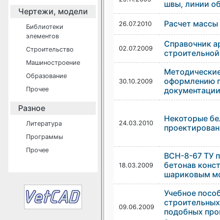
швы, линии об
Чертежи, модели
Расчет массы
26.07.2010
Библиотеки
элементов
Справочник а
02.07.2009
Строительство
строительной
Машиностроение
Методические
Образование
оформлению п
30.10.2009
Прочее
документации
Разное
Некоторые бе
24.03.2010
Литература
проектирован
Программы
Прочее
ВСН-8-67 ТУ 
бетонав конс
18.03.2009
шариковым м
Учебное посо
строительных
09.06.2009
подобных про