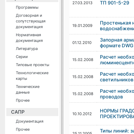
ТП 901-5-29
27.03.2013
Программы
Договорная и
сопутствующая
Простенькая 
19.01.2009
документация
водоснабжени
Нормативная
Запорная арма
документация
01.12.2010
формате DWG
Литература
Расчет необх
Серии
15.02.2008
люминесцентн
Типовые проекты
Технологические
Расчет необх
15.02.2008
карты
светильников
Технические
Расчет необх
данные
15.02.2008
проводов
Прочее
НОРМЫ ГРАД
САПР
10.10.2012
ПРОЕКТИРОВ
Документация
Прочее
Типы линий: 
25.11.2005