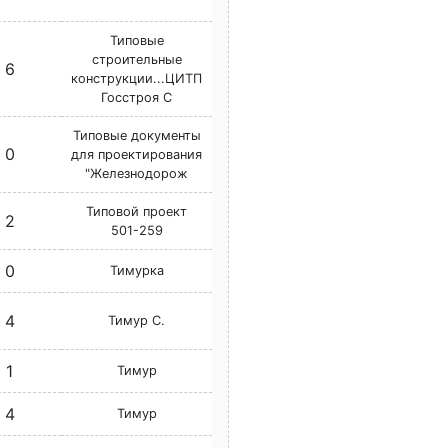
Типовые
строительные
6
конструкции...ЦИТП
Госстроя С
Типовые документы
0
для проектирования
"Железнодорож
Типовой проект
2
501-259
0
Тимурка
4
Тимур С.
1
Тимур
4
Тимур