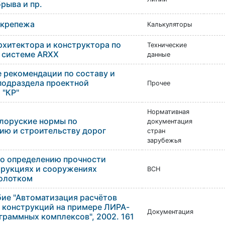
рыва и пр.
 крепежа
Калькуляторы
рхитектора и конструктора по
Технические
 системе ARXX
данные
 рекомендации по составу и
одраздела проектной
Прочее
 "КР"
Нормативная
лоруские нормы по
документация
ию и строительству дорог
стран
зарубежья
по определению прочности
трукциях и сооружениях
ВСН
олотком
бие "Автоматизация расчётов
 конструкций на примере ЛИРА-
Документация
граммных комплексов", 2002. 161