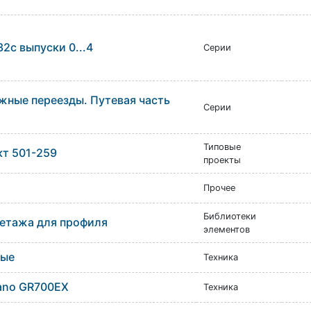
32с выпуски 0...4
Серии
ные переезды. Путевая часть
Серии
Типовые
кт 501-259
проекты
Прочее
Библиотеки
етажа для профиля
элементов
ные
Техника
ano GR700EX
Техника