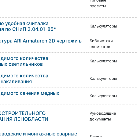
Типовые
проекты
но удобная считалка
Калькуляторы
я по СНиП 2.04.01-85*
тура ARI Armaturen 2D чертежи в
Библиотеки
элементов
одимого количества
Калькуляторы
ых светильников
одимого количества
Калькуляторы
 накаливания
одимого сечения медных
Калькуляторы
ОСТРОИТЕЛЬНОГО
Руководящие
АНИЯ ЛЕНОБЛАСТИ
документы
заводские и монтажные сварные
Линии