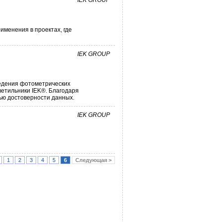
IEK GROUP
менения в проектах, где
IEK GROUP
ведения фотометрических
ветильники IEK®. Благодаря
ью достоверности данных.
IEK GROUP
1
2
3
4
5
6
Следующая >