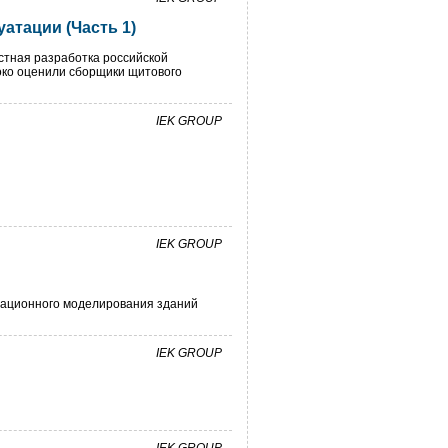
атации (Часть 1)
стная разработка российской
око оценили сборщики щитового
IEK GROUP
IEK GROUP
мационного моделирования зданий
IEK GROUP