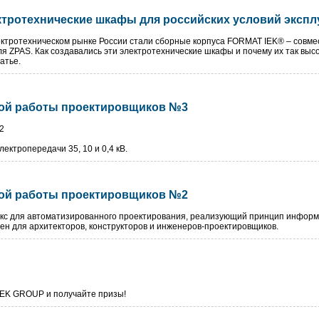
тротехнические шкафы для российских условий эксплу
лектротехническом рынке России стали сборные корпуса FORMAT IEK® – совме
я ZPAS. Как создавались эти электротехнические шкафы и почему их так выс
атье.
ой работы проектировщиков №3
12
лектропередачи 35, 10 и 0,4 кВ.
ой работы проектировщиков №2
екс для автоматизированного проектирования, реализующий принцип инфор
начен для архитекторов, конструкторов и инженеров-проектировщиков.
 IEK GROUP и получайте призы!