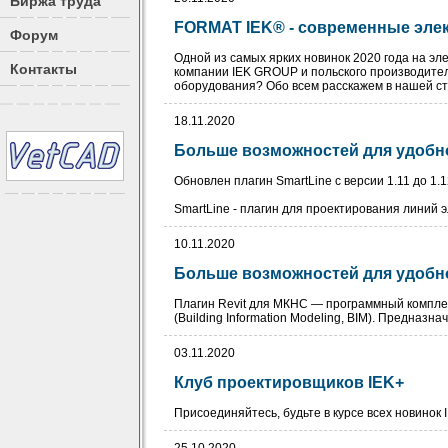
Биржа труда
FORMAT IEK® - современные элек
Форум
Одной из самых ярких новинок 2020 года на э
Контакты
компании IEK GROUP и польского производител
оборудования? Обо всем расскажем в нашей ст
18.11.2020
Больше возможностей для удобн
Обновлен плагин SmartLine с версии 1.11 до 1.
SmartLine - плагин для проектирования линий э
10.11.2020
Больше возможностей для удобн
Плагин Revit для МКНС — программный компл
(Building Information Modeling, BIM). Предназ
03.11.2020
Клуб проектировщиков IEK+
Присоединяйтесь, будьте в курсе всех новинок