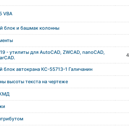
5 VBA
й блок и башмак колонны
менты
19 - утилиты для AutoCAD, ZWCAD, nanoCAD,
4
tarCAD.
 блок автокрана КС-55713-1 Галичанин
ены высоты текста на чертеже
 КМД
ки
атрибутом