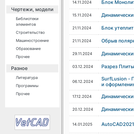
Блок Моноли
14.11.2024
Чертежи, модели
Динамически
15.11.2024
Библиотеки
элементов
Блок утеплит
21.11.2024
Строительство
Обрыв полярн
Машиностроение
21.11.2024
Образование
Динамические
29.11.2024
Прочее
Разрез Плиты
03.12.2024
Разное
Литература
SurfLusion -
06.12.2024
и оформления
Программы
Прочее
Динамически
17.12.2024
Динамически
20.12.2024
AutoCAD2021 
14.01.2025