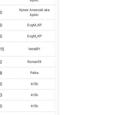
kpblc
Кулик Алексей aka
0
kpblc
0
EvgM_KP
0
EvgM_KP
15
VetalBY
2
Roman19
8
Palka
0
kt3b
3
kt3b
0
kt3b