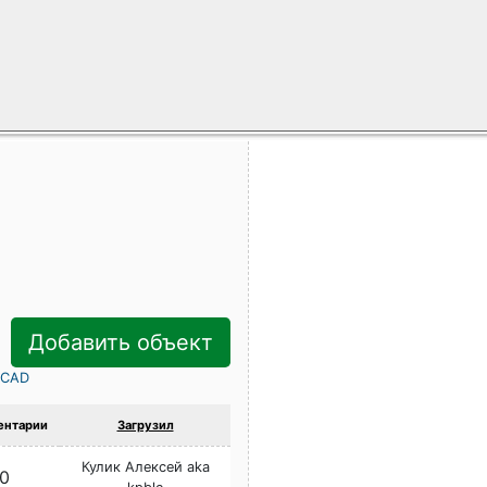
Добавить объект
rCAD
нтарии
Загрузил
Кулик Алексей aka
0