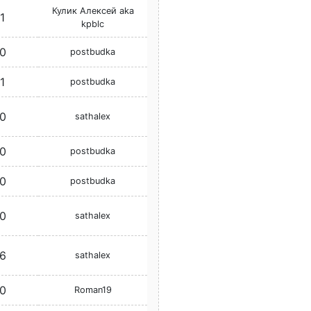
Кулик Алексей aka
1
kpblc
0
postbudka
1
postbudka
0
sathalex
0
postbudka
0
postbudka
0
sathalex
6
sathalex
0
Roman19