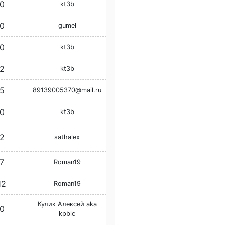
0
kt3b
0
gumel
0
kt3b
2
kt3b
5
89139005370@mail.ru
0
kt3b
2
sathalex
7
Roman19
12
Roman19
Кулик Алексей aka
0
kpblc