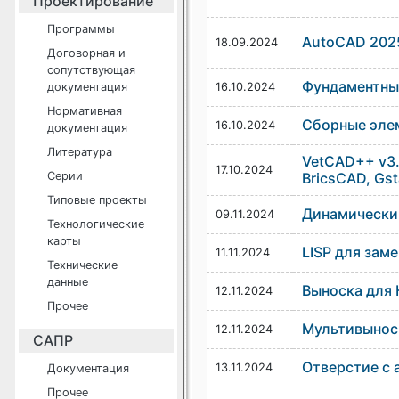
Проектирование
Программы
AutoCAD 202
18.09.2024
Договорная и
сопутствующая
Фундаментны
документация
16.10.2024
Нормативная
Сборные эле
16.10.2024
документация
Литература
VetCAD++ v3.
17.10.2024
Серии
BricsCAD, Gs
Типовые проекты
Динамический
09.11.2024
Технологические
карты
LISP для зам
11.11.2024
Технические
данные
Выноска для
12.11.2024
Прочее
Мультивынос
12.11.2024
САПР
Отверстие с 
13.11.2024
Документация
Прочее