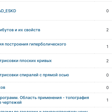
D_ESKD
0
ибутов и их свойств
2
ия построения гиперболического
1
трисовки плоских кривых
2
трисовки спиралей с прямой осью
0
ков
0
рограмм. Область применения - топография
1
е чертежей
грамм по геодезии и землеустроительному