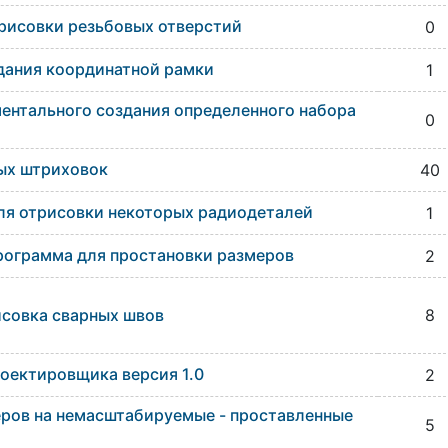
рисовки резьбовых отверстий
0
дания координатной рамки
1
ентального создания определенного набора
0
ых штриховок
40
ля отрисовки некоторых радиодеталей
1
программа для простановки размеров
2
исовка сварных швов
8
оектировщика версия 1.0
2
ров на немасштабируемые - проставленные
5