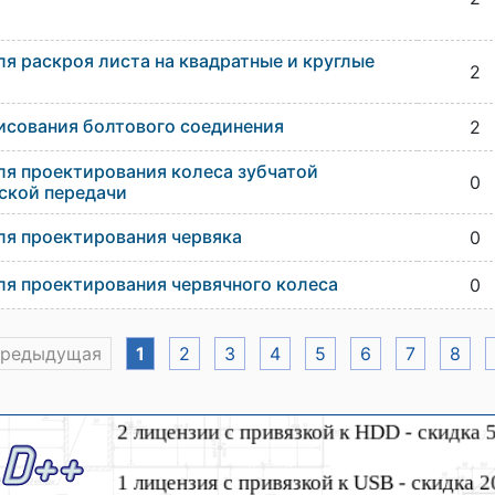
я раскроя листа на квадратные и круглые
2
исования болтового соединения
2
я проектирования колеса зубчатой
0
ской передачи
я проектирования червяка
0
я проектирования червячного колеса
0
Предыдущая
1
2
3
4
5
6
7
8