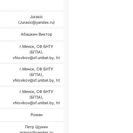
Jurasic
(Jurasic@yandex.ru)
Абашкин Виктор
г.Минск, СФ БНТУ
(БГПА),
vNovikov@sf.unibel.by, ht
г.Минск, СФ БНТУ
(БГПА),
vNovikov@sf.unibel.by, ht
г.Минск, СФ БНТУ
(БГПА),
vNovikov@sf.unibel.by, ht
Роман
Петр Щукин
aragos@yandex.ru