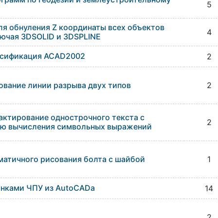
5
я обнуления Z координаты всех объектов
4
ючая 3DSOLID и 3DSPLINE
усификация ACAD2002
2
ование линии разрыва двух типов
2
актирование однострочного текста с
2
ю вычисления символьных выражений
матичного рисования болта с шайбой
1
анками ЧПУ из AutoCADa
14
2