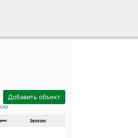
Добавить объект
rCAD
рии
Загрузил