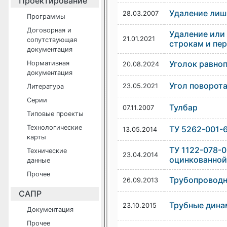
Проектирование
Удаление лиш
28.03.2007
Программы
Договорная и
Удаление или
21.01.2021
сопутствующая
строкам и пе
документация
Уголок равно
Нормативная
20.08.2024
документация
Угол поворота
23.05.2021
Литература
Серии
Тулбар
07.11.2007
Типовые проекты
Технологические
ТУ 5262-001-
13.05.2014
карты
ТУ 1122-078-
Технические
23.04.2014
оцинкованной 
данные
Прочее
Трубопроводна
26.09.2013
САПР
Трубные дина
23.10.2015
Документация
Прочее