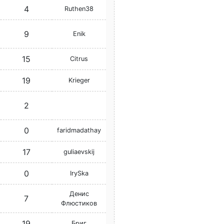
4
Ruthen38
9
Enik
15
Citrus
19
Krieger
2
0
faridmadathay
17
guliaevskij
0
IrySka
Денис
7
Флюстиков
19
Бриг