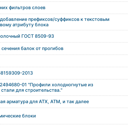
них фильтров слоев
 добавление префиксов/суффиксов к текстовым
рвому атрибуту блока
полочный ГОСТ 8509-93
 сечения балок от прогибов
68159309-2013
02494680-01 "Профили холодногнутые из
стали для строительства."
я арматура для АТХ, АТМ, и так далее
мические блоки