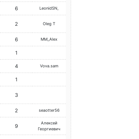
6
LeonidSN,
2
Oleg T
6
MM_Alex
1
4
Vova.sam
1
3
2
seaotter56
Алексей
9
Георгиевич