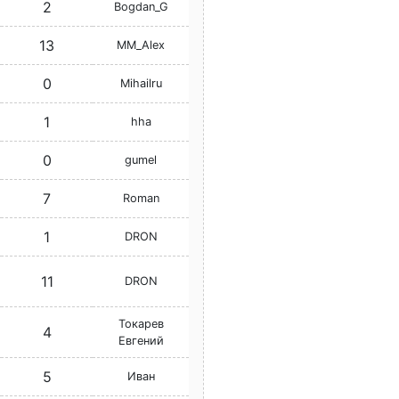
2
Bogdan_G
13
MM_Alex
0
Mihailru
1
hha
0
gumel
7
Roman
1
DRON
11
DRON
Токарев
4
Евгений
5
Иван