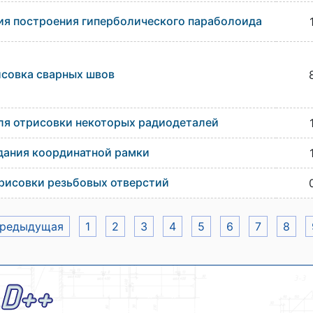
ия построения гиперболического параболоида
исовка сварных швов
ля отрисовки некоторых радиодеталей
дания координатной рамки
рисовки резьбовых отверстий
Предыдущая
1
2
3
4
5
6
7
8