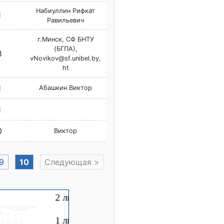
Набиуллин Рифкат
1
Равильевич
г.Минск, СФ БНТУ
(БГПА),
8
vNovikov@sf.unibel.by,
ht
1
Абашкин Виктор
1
0
Виктор
9
10
Следующая >