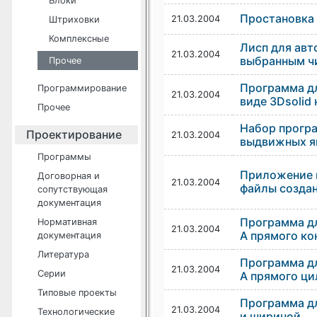
Блоки
Простановка 
21.03.2004
Штриховки
Комплексные
Лисп для авт
21.03.2004
выбранным ч
Прочее
Программа дл
Программирование
21.03.2004
виде 3Dsolid
Прочее
Набор програ
Проектирование
21.03.2004
выдвижных я
Программы
Приложение п
Договорная и
21.03.2004
файлы создан
сопутствующая
документация
Программа дл
Нормативная
21.03.2004
A прямого ко
документация
Литература
Программа дл
21.03.2004
Серии
A прямого ц
Типовые проекты
Программа дл
21.03.2004
Технологические
и шириной