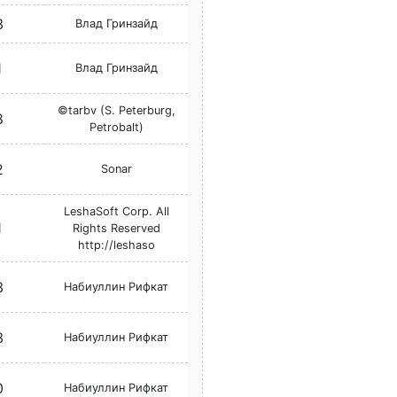
3
Влад Гринзайд
1
Влад Гринзайд
©tarbv (S. Peterburg,
8
Petrobalt)
2
Sonar
LeshaSoft Corp. All
1
Rights Reserved
http://leshaso
3
Набиуллин Рифкат
3
Набиуллин Рифкат
0
Набиуллин Рифкат