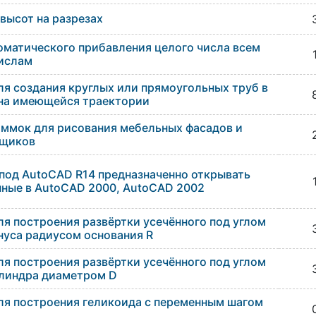
высот на разрезах
оматического прибавления целого числа всем
ислам
я создания круглых или прямоугольных труб в
 на имеющейся траектории
ммок для рисования мебельных фасадов и
щиков
од AutoCAD R14 предназначенно открывать
ные в AutoCAD 2000, AutoCAD 2002
я построения развёртки усечённого под углом
нуса радиусом основания R
я построения развёртки усечённого под углом
илиндра диаметром D
я построения геликоида с переменным шагом