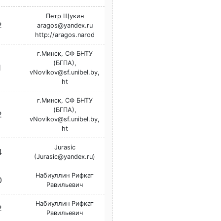
Петр Щукин
2
aragos@yandex.ru
http://aragos.narod
г.Минск, СФ БНТУ
(БГПА),
1
vNovikov@sf.unibel.by,
ht
г.Минск, СФ БНТУ
(БГПА),
2
vNovikov@sf.unibel.by,
ht
Jurasic
4
(Jurasic@yandex.ru)
Набиуллин Рифкат
0
Равильевич
Набиуллин Рифкат
2
Равильевич