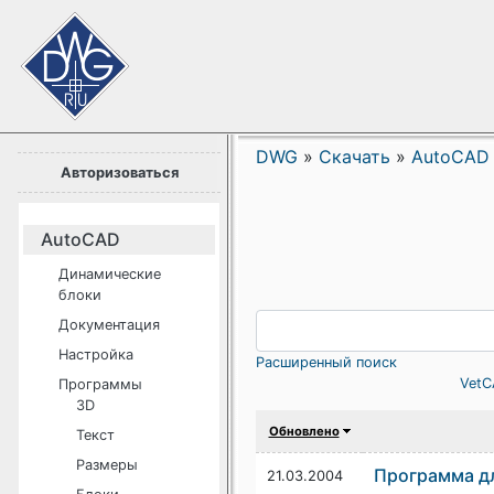
DWG
»
Скачать
»
AutoCAD
Авторизоваться
AutoCAD
Динамические
блоки
Документация
Настройка
Расширенный поиск
VetC
Программы
3D
Обновлено
Текст
Размеры
Программа дл
21.03.2004