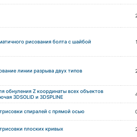
матичного рисования болта с шайбой
ование линии разрыва двух типов
я обнуления Z координаты всех объектов
ючая 3DSOLID и 3DSPLINE
трисовки спиралей с прямой осью
трисовки плоских кривых