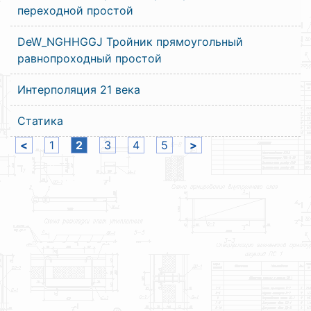
переходной простой
DeW_NGHHGGJ Тройник прямоугольный
равнопроходный простой
Интерполяция 21 века
Статика
<
1
2
3
4
5
>