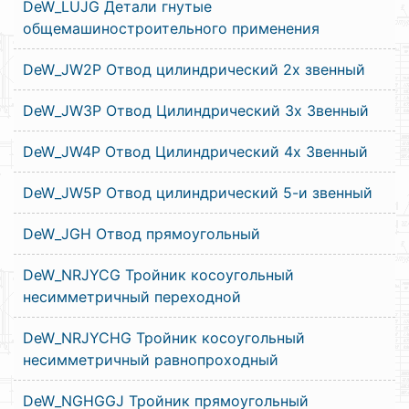
DeW_LUJG Детали гнутые
общемашиностроительного применения
DeW_JW2P Отвод цилиндрический 2х звенный
DeW_JW3P Отвод Цилиндрический 3х Звенный
DeW_JW4P Отвод Цилиндрический 4х Звенный
DeW_JW5P Отвод цилиндрический 5-и звенный
DeW_JGH Отвод прямоугольный
DeW_NRJYCG Тройник косоугольный
несимметричный переходной
DeW_NRJYCHG Тройник косоугольный
несимметричный равнопроходный
DeW_NGHGGJ Тройник прямоугольный