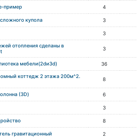
re-пример
4
 сложного купола
3
3
жей отопления сделаны в
3
t
лиотека мебели(2dи3d)
36
омный коттедж 2 этажа 200м^2.
8
олонна (3D)
6
3
тройство
8
тель гравитационный
2