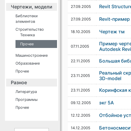
Revit Structu
Чертежи, модели
27.09.2005
Библиотеки
Revit-пример
27.09.2005
элементов
Строительство
Чертеж тм
18.10.2005
Техника
Пример черте
Прочее
07.11.2005
Autodesk Revi
Машиностроение
Большая биб
22.11.2005
Образование
Прочее
Реальный скр
23.11.2005
3D-model
Разное
Коринфская к
23.11.2005
Литература
Программы
экг 5А
09.12.2005
Прочее
Отбойное ус
12.12.2005
Бетоносмеси
14.12.2005