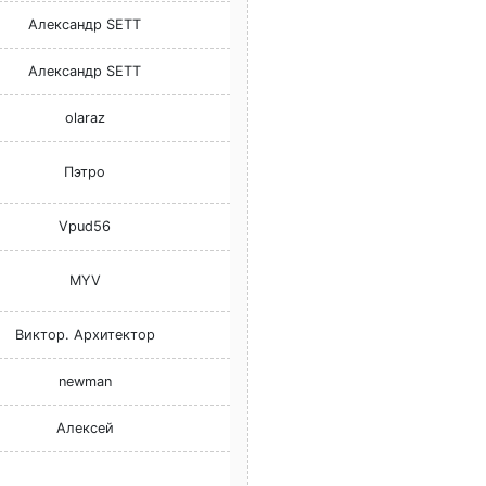
Александр SETT
Александр SETT
olaraz
Пэтро
Vpud56
MYV
Виктор. Архитектор
newman
Алексей