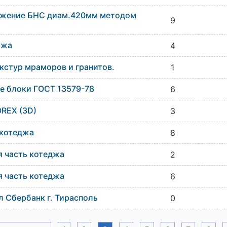
ужение БНС диам.420мм методом
9
ажа
4
кстур мраморов и гранитов.
1
е блоки ГОСТ 13579-78
6
REX (3D)
3
 котеджа
8
 часть котеджа
2
 часть котеджа
6
л Сбербанк г. Тирасполь
0