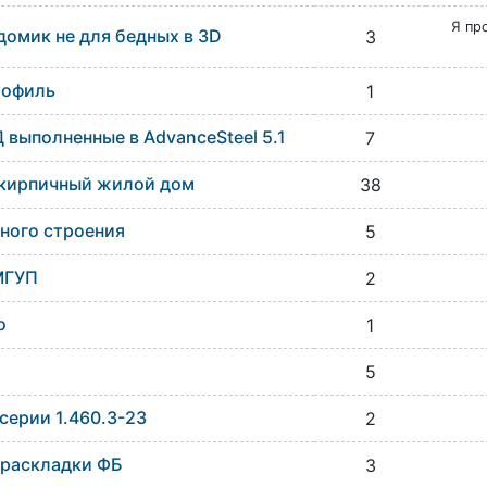
Я пр
домик не для бедных в 3D
3
рофиль
1
выполненные в AdvanceSteel 5.1
7
 кирпичный жилой дом
38
ного строения
5
МГУП
2
o
1
5
серии 1.460.3-23
2
 раскладки ФБ
3