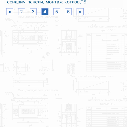
сендвич-панели, монтаж котлов,ТБ
<
2
3
4
5
6
>