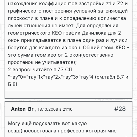
нахождения коэффициентов застройки z1 и Z2 и
графического построения условной затеняющей
плоскости в плане и к определению количества
лучей отношения не имеет. Для определения
геометрического КЕО график Данилюка для 2
окон прикладывается в плане один раз и лучики
берутся для каждого из окон. Общий геом. КЕО -
это сумма геом.кео от 2 окон(естественно
простенок не учитывается);
2 вопрос: читайте п.7.7 СП
"тау"0="тау"1х"тау"2х"тау"3х"тау"4 (см.табл Б.7 и
Б.8)
#28
Anton_Br
, 13.10.2008 в 21:10
Могу ещё подсказать вот какую
вещь(посоветовала профессор которая мне