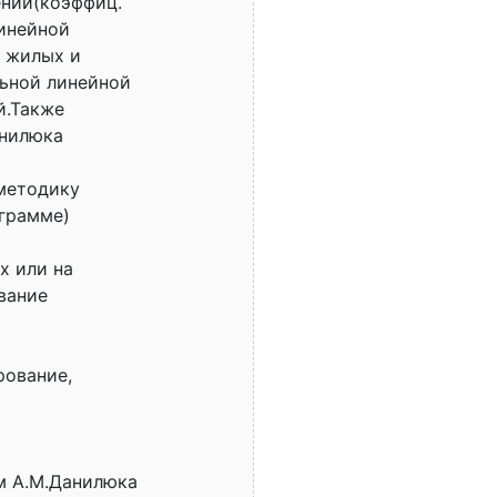
ении(коэффиц.
инейной
е жилых и
льной линейной
й.Также
анилюка
методику
грамме)
х или на
вание
рование,
ам А.М.Данилюка