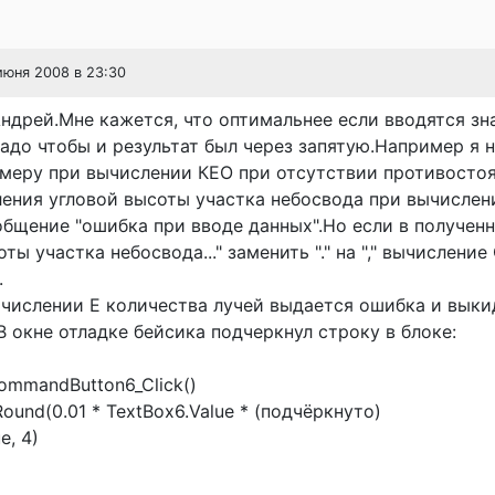
 июня 2008 в 23:30
дрей.Мне кажется, что оптимальнее если вводятся зн
надо чтобы и результат был через запятую.Например я н
имеру при вычислении КЕО при отсутствии противосто
ения угловой высоты участка небосвода при вычислен
бщение "ошибка при вводе данных".Но если в получен
ты участка небосвода..." заменить "." на "," вычисление 
.
числении E количества лучей выдается ошибка и выки
В окне отладке бейсика подчеркнул строку в блоке:
CommandButton6_Click()
ound(0.01 * TextBox6.Value * (подчёркнуто)
e, 4)