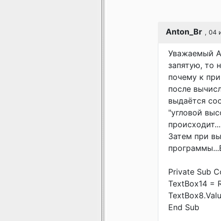
Anton_Br
, 04
Уважаемый Ан
запятую, то 
почему к пр
после вычисл
выдаётся соо
"угловой высо
происходит...
Затем при вы
программы...
Private Sub 
TextBox14 = R
TextBox8.Valu
End Sub