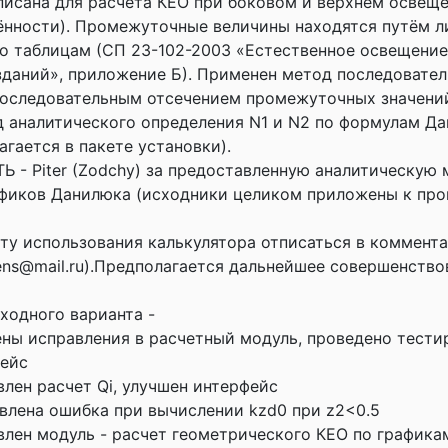
исана для расчёта КЕО при боковом и верхнем освещ
ённости). Промежуточные величины находятся путём л
о таблицам (СП 23-102-2003 «Естественное освещени
даний», приложение Б). Применен метод последовате
последовательным отсечением промежуточных значени
 аналитического определения N1 и N2 по формулам Д
агается в пакете установки).
- Piter (Zodchy) за предоставленную аналитическую 
фиков Данилюка (исходники целиком приложены к про
ту использования калькулятора отписаться в коммента
ens@mail.ru).Предполагается дальнейшее совершенство
ходного варианта -
сены исправления в расчетный модуль, проведено тести
фейс
влен расчет Qi, улучшен интерфейс
авлена ошибка при вычислении kzd0 при z2<0.5
авлен модуль - расчет геометрического КЕО по график