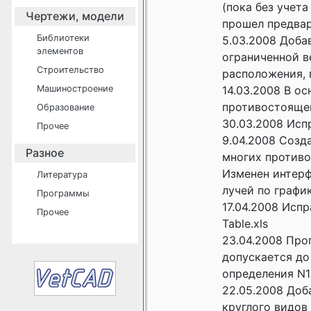
(пока без учет
Чертежи, модели
прошел предва
Библиотеки
5.03.2008 Доба
элементов
ограниченной в
Строительство
расположения, 
Машиностроение
14.03.2008 В о
противостоящег
Образование
30.03.2008 Исп
Прочее
9.04.2008 Созд
Разное
многих противо
Изменен интерф
Литература
лучей по графи
Программы
17.04.2008 Исп
Прочее
Table.xls
23.04.2008 Про
допускается до
определения N1
22.05.2008 Доб
круглого видов