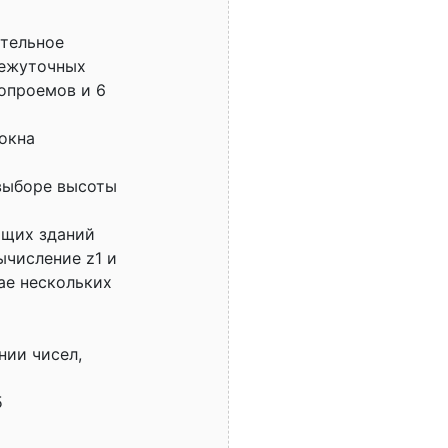
ительное
межуточных
топроемов и 6
окна
 выборе высоты
ящих зданий
ычисление z1 и
чае нескольких
нии чисел,
5