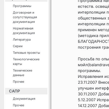
Программка нап
естеств. освещ
Программы
интерполяции п
Договорная и
сопутствующая
общественных з
документация
интерполяции 
Нормативная
применен метод
документация
(методика прил
Литература
БЛАГОДАРНОСТЬ 
Серии
построения гра
Типовые проекты
Просьба по опы
Технологические
карты
мэйл(balandrav
программы.
Технические
данные
Исправления ис
Прочее
23.11.2007 Вне
улучшен интер
САПР
30.11.2007 Доба
Документация
5.12.2007 Испр
14.12.2007 Доб
Прочее