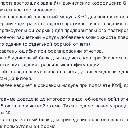
а противостоящих зданий)+ вычисление коэффицента Qi
рительное тестирование
влен основной расчетный модуль КЕО для бокового ос
ерсии - для расчета одного противостоящего здания, 
прямоугольной формы) для предварительного тестиров
сновной расчетный модуль добавлена возможность пов
о здания (с отдельной формой отчета)
равлены ошибки при формировании отчетов.
ан объединенный блок для подсчета кео при боковом 
стоящих зданиях различных конфигураций.
ейс, создан новый шаблон отчета, уточнены данные дл
кам Данилюка.
равлен недочет в основном модуле при подсчете Kzdj, д
грамма доведена до итогового вида, обновлен файл отч
 5 окон в расчетной схеме. Также существенно упроще
 и N2
авлен расчётный блок для приведения окон овального, 
 к прямоугольной форме