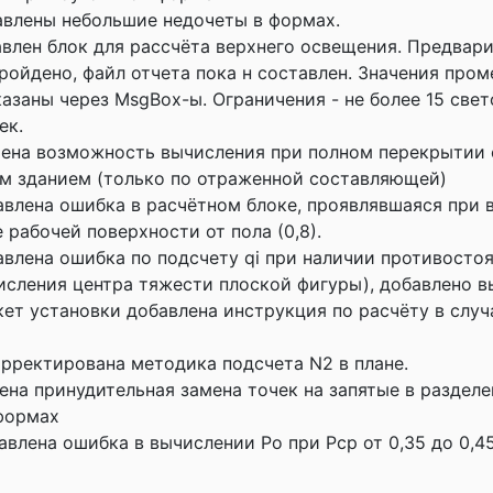
авлены небольшие недочеты в формах.
авлен блок для рассчёта верхнего освещения. Предвар
ройдено, файл отчета пока н составлен. Значения про
азаны через MsgBox-ы. Ограничения - не более 15 све
ек.
ючена возможность вычисления при полном перекрытии 
м зданием (только по отраженной составляющей)
авлена ошибка в расчётном блоке, проявлявшаяся при
 рабочей поверхности от пола (0,8).
авлена ошибка по подсчету qi при наличии противосто
исления центра тяжести плоской фигуры), добавлено в
акет установки добавлена инструкция по расчёту в слу
орректирована методика подсчета N2 в плане.
дена принудительная замена точек на запятые в разделе
формах
авлена ошибка в вычислении Ро при Рср от 0,35 до 0,4