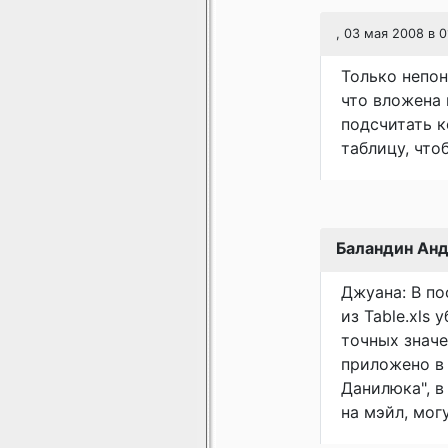
, 03 мая 2008 в 0
Только непон
что вложена 
подсчитать к
таблицу, что
Баландин Ан
Джуана: В по
из Table.xls
точных значе
приложено в 
Данилюка", в
на мэйл, мог