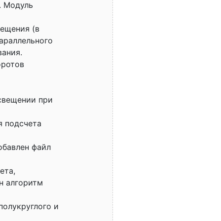
. Модуль
вещения (в
параллельного
ания.
оротов
освещении при
я подсчета
обавлен файл
ета,
н алгоритм
полукруглого и