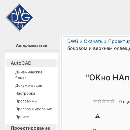
DWG
»
Скачать
»
Проекти
Авторизоваться
боковом и верхнем освещ
AutoCAD
Динамические
"ОКно НАпр
блоки
Документация
Настройка
Программы
0 оц
Программирование
Прочее
Проектирование