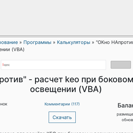
рование
»
Программы
»
Калькуляторы
»
"ОКно НАпротив
ении (VBA)
отив" - расчет keo при боковом
освещении (VBA)
енок
Бала
Комментарии (117)
размеще
Скачать
обнов