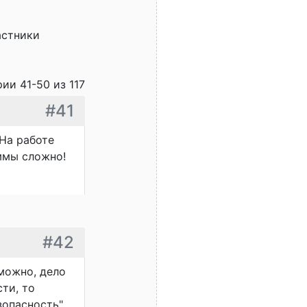
астники
ии 41-50 из 117
#41
 На работе
аммы сложно!
#42
зможно, дело
сти, то
зопасность"