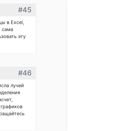
#45
ы в Excel,
и сама
ьзовать эту
#46
исла лучей
ределения
счет,
 графиков
бращайтесь