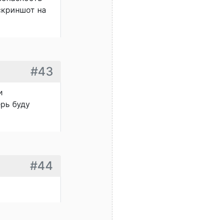
скриншот на
#43
и
ерь буду
#44