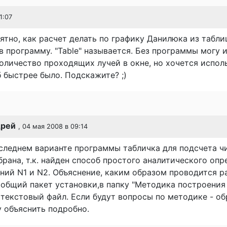
1:07
ятно, как расчет делать по графику Данилюка из таблиц
в программу. "Table" называется. Без программы могу 
оличество проходящих лучей в окне, но хочется испол
б быстрее было. Подскажите? ;)
дрей
, 04 мая 2008 в 09:14
следнем варианте программы табличка для подсчета ч
 убрана, т.к. найден способ простого аналитического оп
ний N1 и N2. Объяснение, каким образом проводится ра
общий пакет установки,в папку "Методика построения
 текстовый файл. Если будут вопросы по методике - о
у объяснить подробно.