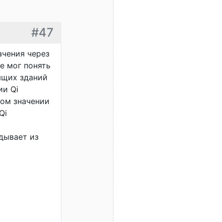
#47
ачения через
е мог понять
ящих зданий
ии Qi
ном значении
Qi
дывает из