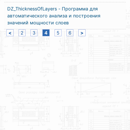
DZ_ThicknessOfLayers - Программа для
автоматического анализа и построения
значений мощности слоев
<
2
3
4
5
6
>