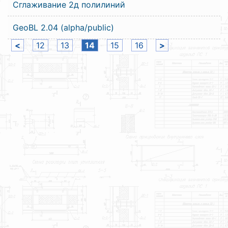
Сглаживание 2д полилиний
GeoBL 2.04 (alpha/public)
<
12
13
14
15
16
>