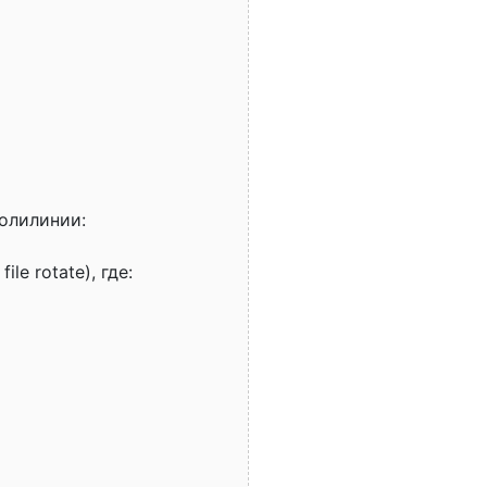
олилинии:
le rotate), где: