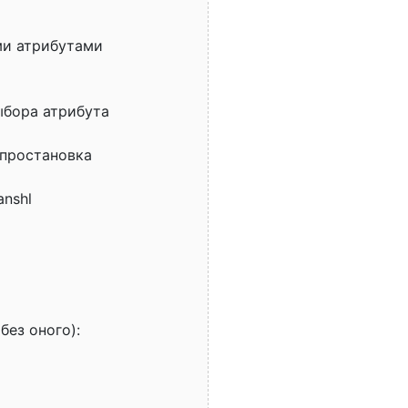
ми атрибутами
ыбора атрибута
 простановка
anshl
без оного):