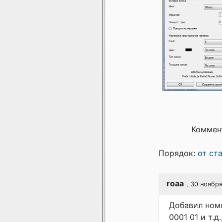
Коммен
Порядок:
от ст
roaa
, 30 ноябр
Добавил номе
0001 01 и т.