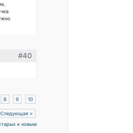
як.
очка
нужно
#40
8
9
10
Следующая >
старых к новым