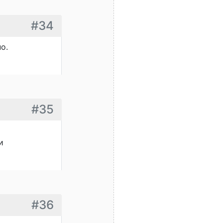
#34
о.
#35
и
#36