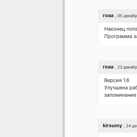
roaa
, 05 декаб
Наконец попа
Программа за
roaa
, 23 декабр
Версия 1.6
Улучшена ра
запоминание 
kirsumy
, 24 д