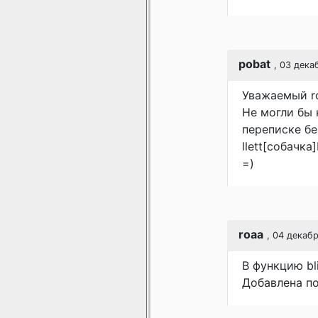
pobat
, 03 дека
Уважаемый r
Не могли бы 
переписке бе
llett[собачка
=)
roaa
, 04 декаб
В функцию bl
Добавлена по