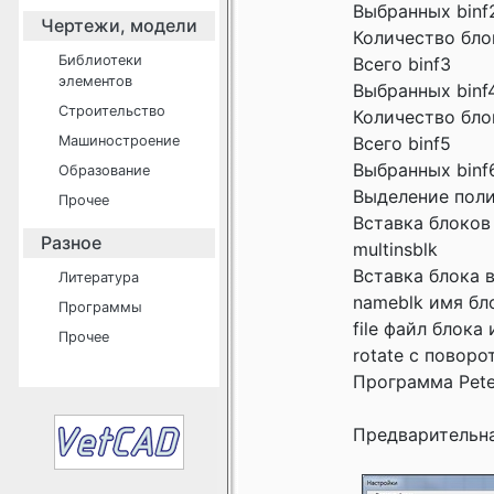
Выбранных binf
Чертежи, модели
Количество бло
Библиотеки
Всего binf3
элементов
Выбранных binf
Строительство
Количество бло
Машиностроение
Всего binf5
Выбранных binf
Образование
Выделение поли
Прочее
Вставка блоков
Разное
multinsblk
Вставка блока в 
Литература
nameblk имя бло
Программы
file файл блока
Прочее
rotate с поворот
Программа Peter
Предварительная