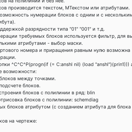
ов на полилинии и без нее.
ов производится текстом, МТекстом или атрибутами.
озможность нумерации блоков с одним и с нескольки
ибута).
держкой разрядности типа "01" "001" и т.д.
ерации требуемых блоков используется фильтр, для в
олькими атрибутами - выбор маски.
артового номера и приращения равным нулю возможна
ерации.
ки ^C^C^P(progn(if (= C:anshl nil) (load "anshl")(prin1))) 
е возможности:
блоков между точками.
подсчете блоков.
троения блоков с полилинии в ряд: blin
трисовка блоков с полилинии: schemdiag
х блоков атрибутом (с созданием атрибута для блока 
ков на чертеже: