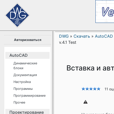
DWG
»
Скачать
»
AutoCAD
Авторизоваться
v.4.1 Test
AutoCAD
Динамические
Вставка и авт
блоки
Документация
Настройка
Программы
11 о
Программирование
Прочее
Проектирование