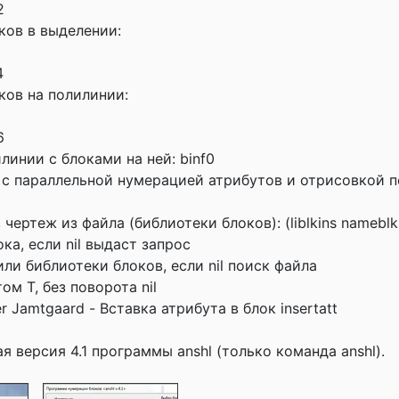
2
ков в выделении:
4
ков на полилинии:
6
линии с блоками на ней: binf0
 с параллельной нумерацией атрибутов и отрисовкой п
чертеж из файла (библиотеки блоков): (liblkins nameblk fi
ка, если nil выдаст запрос
 или библиотеки блоков, если nil поиск файла
ом T, без поворота nil
 Jamtgaard - Вставка атрибута в блок insertatt
 версия 4.1 программы anshl (только команда anshl).