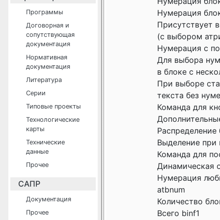
Нумерация блок
Нумерация блок
Программы
Присутствует в
Договорная и
сопутствующая
(с выбором атр
документация
Нумерация с под
Нормативная
Для выбора нум
документация
в блоке с неск
Литература
При выборе ст
Серии
текста без нум
Команда для кноп
Типовые проекты
Дополнительны
Технологические
карты
Распределение 
Выделение при 
Технические
данные
Команда для пос
Прочее
Динамическая о
Нумерация любы
САПР
atbnum
Документация
Количество бло
Всего binf1
Прочее