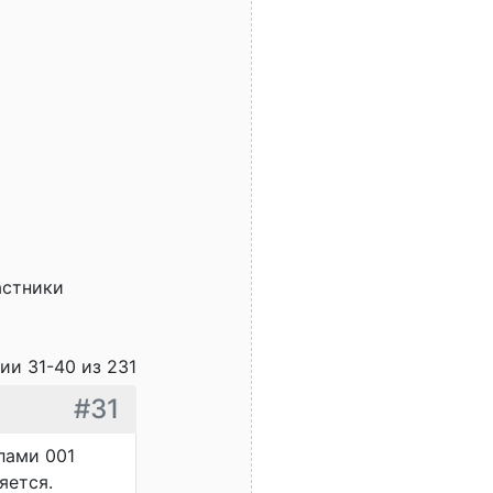
астники
ии 31-40 из 231
#31
лами 001
яется.