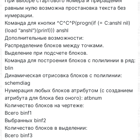
При выборе стартового номера и приращения
равным нулю возможна простановка текста без
нумерации.
Команда для кнопки ^C^C^P(progn(if (= C:anshl nil)
(load "anshl")(prin1))) anshl
Дополнительные возможности:
Распределение блоков между точками.
Выделение при подсчете блоков.
Команда для построения блоков с полилинии в ряд:
blin
Динамическая отрисовка блоков с полилинии:
schemdiag
Нумерация любых блоков атрибутом (с созданием
атрибута для блока без оного): atbnum
Количество блоков на чертеже:
Всего binf1
Выбранных binf2
Количество блоков в выделении:
Всего binf3