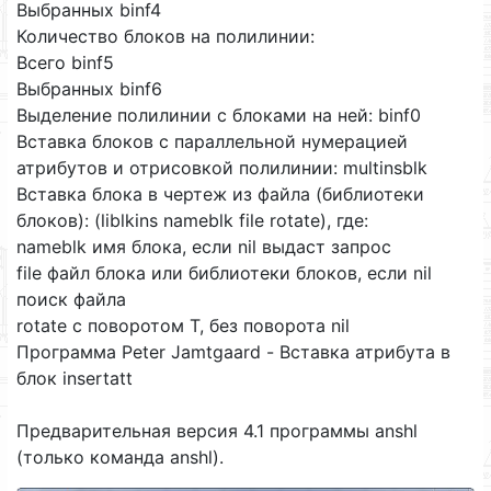
Выбранных binf4
Количество блоков на полилинии:
Всего binf5
Выбранных binf6
Выделение полилинии с блоками на ней: binf0
Вставка блоков с параллельной нумерацией
атрибутов и отрисовкой полилинии: multinsblk
Вставка блока в чертеж из файла (библиотеки
блоков): (liblkins nameblk file rotate), где:
nameblk имя блока, если nil выдаст запрос
file файл блока или библиотеки блоков, если nil
поиск файла
rotate с поворотом T, без поворота nil
Программа Peter Jamtgaard - Вставка атрибута в
блок insertatt
Предварительная версия 4.1 программы anshl
(только команда anshl).