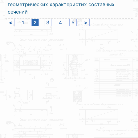
геометрических характеристих составных
сечений
<
1
2
3
4
5
>