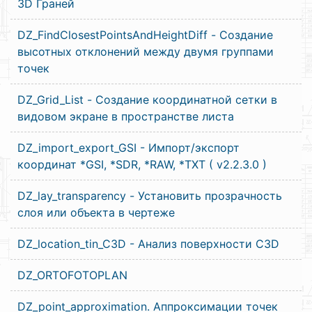
3D Граней
DZ_FindClosestPointsAndHeightDiff - Создание
высотных отклонений между двумя группами
точек
DZ_Grid_List - Создание координатной сетки в
видовом экране в пространстве листа
DZ_import_export_GSI - Импорт/экспорт
координат *GSI, *SDR, *RAW, *TXT ( v2.2.3.0 )
DZ_lay_transparency - Установить прозрачность
слоя или объекта в чертеже
DZ_location_tin_C3D - Анализ поверхности C3D
DZ_ORTOFOTOPLAN
DZ_point_approximation. Аппроксимации точек